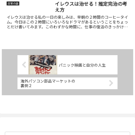
なりました。入院って、本当...
イレウスは治せる！推定完治の考
日常の話
え方
イレウスは治せる私の一日の楽しみは、早朝の２時間のコーヒータイ
ム。今日はこの２時間にいろいろなドラマがあるということをちょっ
とだけ書いてみます。このわずかな時間に、仕事の復活のきっかけや
健康改善のヒントが隠れていたんです。毎朝５時に起床し、...
パニック映画と自分の人生
海外パソコン部品マーケットの
裏側２