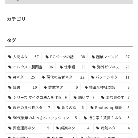
カテゴリ
タグ
人間ネタ
57
PCパーツの話
38
起業マインド
37
イレウス／腸閉塞
36
仕事観
30
海外ビジネス
29
AIネタ
25
現代の若者ネタ
22
パソコンネタ
11
読書
10
詐欺ネタ
9
猿田彦神社の話
9
シリーズ マイクロ法人を作る
9
脳科学
8
変な世の中
7
現在の食べ物ネタ
7
香りの話
6
Photoshop機能
5
50代後半のおっさんファッション
5
持ち家？賃貸？ネタ
5
資産運用ネタ
5
娯楽ネタ
4
病気ネタ
4
DIYで作る
3
依存症
3
プロフェッショナル
3