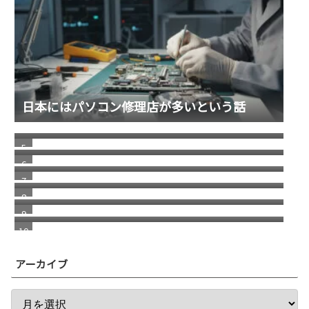
日本にはパソコン修理店が多いという話
2026/1 Update Paypal／ペイパルで月末残高
（入金）を確認する方法 リニューアル版
消えた スコッチブランドの 貼ってはがせるテ
ープ
車が語る お金持ちの概念
福岡銀行の相次ぐ不祥事
きっかけはチャラいドラマだった
普通郵便が物凄く遅い
アーカイブ