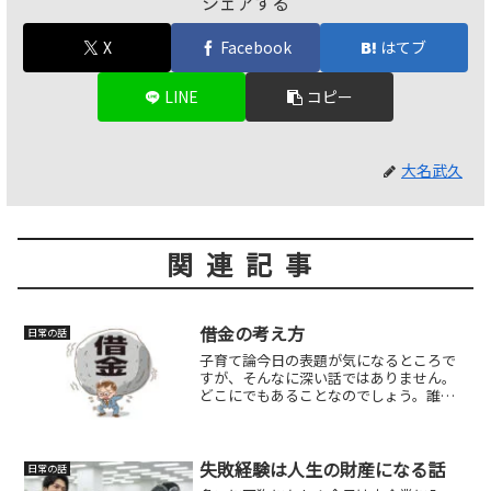
シェアする
X
Facebook
はてブ
LINE
コピー
大名武久
関連記事
借金の考え方
日常の話
子育て論今日の表題が気になるところで
すが、そんなに深い話ではありません。
どこにでもあることなのでしょう。誰が
読んでいるか分かりませんので、詳しく
は書けないですが、親類縁者に若くして
借金に苦しんでいる人がいるんです。さ
て、親が助けるか？この類...
失敗経験は人生の財産になる話
日常の話