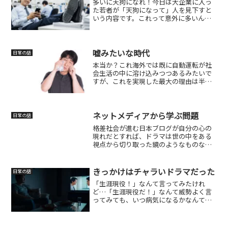
多いに天狗になれ！今日は大企業に入っ
た若者が「天狗になって」人を見下すと
いう内容です。これって意外に多いんだ
と思いますし、現に私も若い時がそうで
した。その大半が自己肯定感が低い人に
現れると思います。つまり、能力以上の
体験をすると仮想の世界で...
嘘みたいな時代
日常の話
本当か？これ海外では既に自動運転が社
会生活の中に溶け込みつつあるみたいで
すが、これを実現した最大の理由は半導
体の飛躍的な進化です。これなくしては
ここまでならなかったと思いますね。も
ちろん、スマホも大きな原動力になって
いますが、スマホも半導体...
ネットメディアから学ぶ問題
日常の話
格差社会が進む日本ブログが自分の心の
現れだとすれば、ドラマは世の中をある
視点から切り取った鏡のようなものなの
かもしれません。私自身そうですが、ブ
ログを書いていると、その時の気分がそ
のまま文章に滲み出ます。怒ったり、自
きっかけはチャラいドラマだった
日常の話
論を展開したり、決めつけ...
「生涯現役！」なんて言ってみたけれ
ど…「生涯現役だ！」なんて威勢よく言
ってみても、いつ病気になるかなんて誰
にもわかりません。以前イレウスで入院
したことがありまして…。それ以来、働
けなくなるリスクについて考えるように