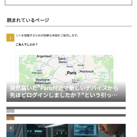
読まれているページ
突然届いた"Paris付近で新しいデバイスから
先ほどログインしましたか？"という引っか
若い頃の失敗が、今の自分を助けてくれる瞬
けスパムメール
間
windows11 への切り替え Becky2 メール 設定
の移行