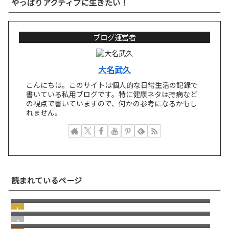
やっぱりアクティブに生きたい！
ブログ運営者
大名武久
こんにちは。このサイトは個人的な日常生活の記録で
書いている私用ブログです。特に健康ネタは持病など
の視点で書いていますので、何かの参考になるかもし
れません。
突然届いた"Paris付近で新しいデバイスから
読まれているページ
先ほどログインしましたか？"という引っか
若い頃の失敗が、今の自分を助けてくれる瞬
けスパムメール
間
windows11 への切り替え Becky2 メール 設定
の移行
日本にはパソコン修理店が多いという話