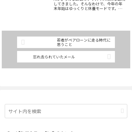
してきました。そんなわけで、今年の年
末年始はゆっくりと休養モードです。と
はいえ、私にとっての休養は少し変わっ
ていて、ブログを書いたり、部品を調べ
たりすることがそのまま気分転換になり
ます。ある意味、と...
若者がペアローンに走る時代に
思うこと
忘れ去られていたメール