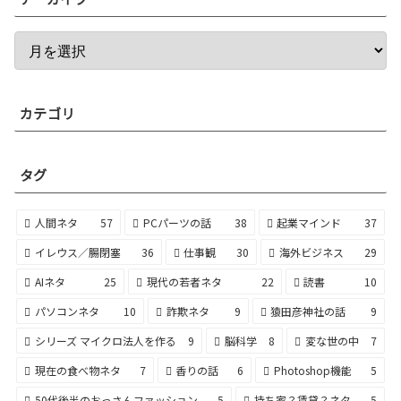
カテゴリ
タグ
人間ネタ
57
PCパーツの話
38
起業マインド
37
イレウス／腸閉塞
36
仕事観
30
海外ビジネス
29
AIネタ
25
現代の若者ネタ
22
読書
10
パソコンネタ
10
詐欺ネタ
9
猿田彦神社の話
9
シリーズ マイクロ法人を作る
9
脳科学
8
変な世の中
7
現在の食べ物ネタ
7
香りの話
6
Photoshop機能
5
50代後半のおっさんファッション
5
持ち家？賃貸？ネタ
5