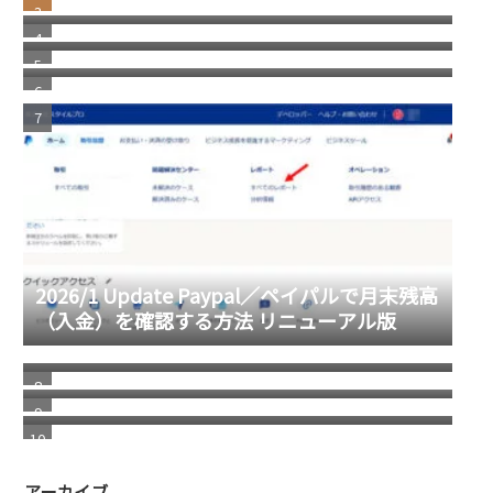
消えた スコッチブランドの 貼ってはがせるテ
ープ
福岡銀行の相次ぐ不祥事
2026/1 Update Paypal／ペイパルで月末残高
（入金）を確認する方法 リニューアル版
進化する画像システム／グーグルレンズを使
ってショップへ誘導
自分で考えることの重要性
若い頃の健康志向と、歳を重ねてからの健康
志向の違い
アーカイブ