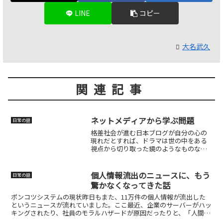
LINE
コピー
大名武久
関連記事
ネットメディアから学ぶ問題
日常の話
格差社会が進む日本ブログが自分の心の
現れだとすれば、ドラマは世の中をある
視点から切り取った鏡のようなものなの
かもしれません。私自身そうですが、ブ
ログを書いていると、その時の気分がそ
のまま文章に滲み出ます。怒ったり、自
個人情報流出のニュースに、もう
日常の話
論を展開したり、決めつけ...
驚かなくなってきた話
ポンコツシステムの現状昨日もまた、11万件の個人情報が流出した
というニュースが流れていました。ここ最近、企業のサーバーがハッ
キングされたり、社員のモラルハザードが原因だったりと、「人間の
劣化」と「システムの脆弱性」がセットで露呈する事件が本...