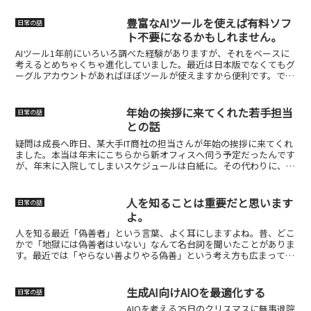
豊富なAIツールを使えば有料ソフ
日常の話
ト不要になるかもしれません。
AIツール1年前にいろいろ調べた経験がありますが、それをベースに
考えるとめちゃくちゃ進化していました。最近は日本版でなくてもグ
ーグルアカウントがあればほぼツールが使えますから便利です。です
からアカウントの管理しっかりしてくださいね。AIイラ...
年始の挨拶に来てくれた若手担当
日常の話
との話
疑問は成長へ昨日、某大手IT商社の担当さんが年始の挨拶に来てくれ
ました。本当は年末にこちらから新オフィスへ伺う予定だったんです
が、年末に入院してしまいスケジュールは白紙に。その代わりに、彼
がわざわざ来社してくれたというわけです。大企業の社員...
人を知ることは重要だと思います
日常の話
よ。
人を知る最近「偽善者」という言葉、よく耳にしますよね。昔、どこ
かで「地獄には偽善者はいない」なんて名台詞を聞いたことがありま
す。最近では「やらない善よりやる偽善」という考え方も広まってい
ますが、個人的にはどうも腑に落ちません。今日はそんな“...
生成AI向けAIOを最適化する
日常の話
AIOを考える25日のクリスマスに無事退院