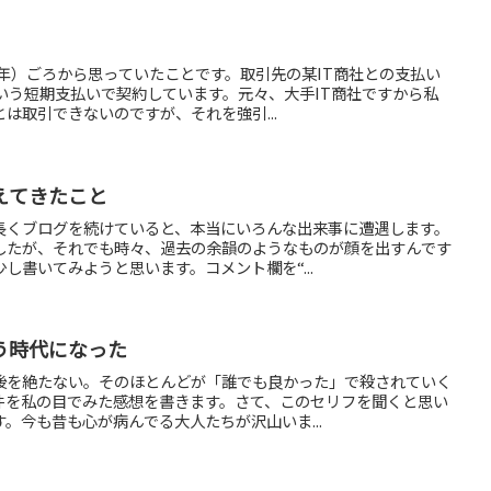
1年）ごろから思っていたことです。取引先の某IT商社との支払い
いう短期支払いで契約しています。元々、大手IT商社ですから私
は取引できないのですが、それを強引...
えてきたこと
長くブログを続けていると、本当にいろんな出来事に遭遇します。
したが、それでも時々、過去の余韻のようなものが顔を出すんです
し書いてみようと思います。コメント欄を“...
う時代になった
後を絶たない。そのほとんどが「誰でも良かった」で殺されていく
件を私の目でみた感想を書きます。さて、このセリフを聞くと思い
。今も昔も心が病んでる大人たちが沢山いま...