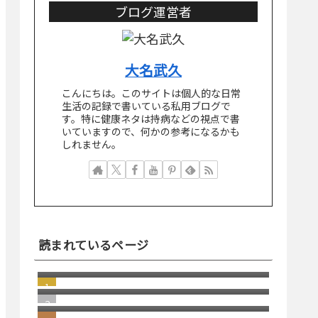
ブログ運営者
大名武久
こんにちは。このサイトは個人的な日常
生活の記録で書いている私用ブログで
す。特に健康ネタは持病などの視点で書
いていますので、何かの参考になるかも
しれません。
読まれているページ
突然届いた"Paris付近で新しいデバイ
スから先ほどログインしました
若い頃の失敗が、今の自分を助けて
か？"という引っかけスパムメール
くれる瞬間
windows11 への切り替え Becky2 メ
ール 設定の移行
日本にはパソコン修理店が多いとい
う話
2026/1 Update Paypal／ペイパルで