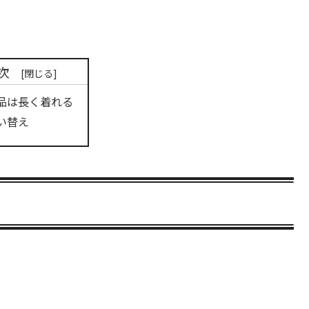
次
品は長く着れる
い替え
。