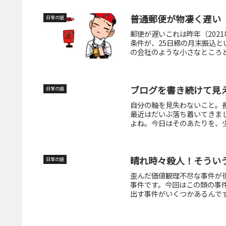
普通郵便が物凄く遅い
日常の話
郵便が遅いこれは昨年（202
条件が、25日締の月末振込と
の会社のような小さなところと
ブログを書き続けて見
日常の話
自分の軸を見失わないこと。
最近はだいぶ落ち着いてきま
よね。今日はそのあたりを、少
晴れ時々殺人！そうい
日常の話
歪んだ価値観理不尽な事件が
事件です。今回はこの類の事
出す事件がいくつかあるんです