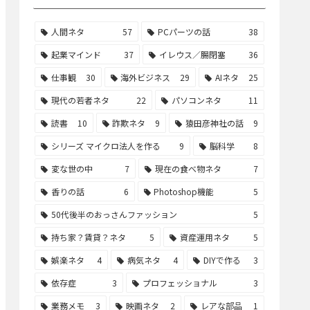
人間ネタ
57
PCパーツの話
38
起業マインド
37
イレウス／腸閉塞
36
仕事観
30
海外ビジネス
29
AIネタ
25
現代の若者ネタ
22
パソコンネタ
11
読書
10
詐欺ネタ
9
猿田彦神社の話
9
シリーズ マイクロ法人を作る
9
脳科学
8
変な世の中
7
現在の食べ物ネタ
7
香りの話
6
Photoshop機能
5
50代後半のおっさんファッション
5
持ち家？賃貸？ネタ
5
資産運用ネタ
5
娯楽ネタ
4
病気ネタ
4
DIYで作る
3
依存症
3
プロフェッショナル
3
業務メモ
3
映画ネタ
2
レアな部品
1