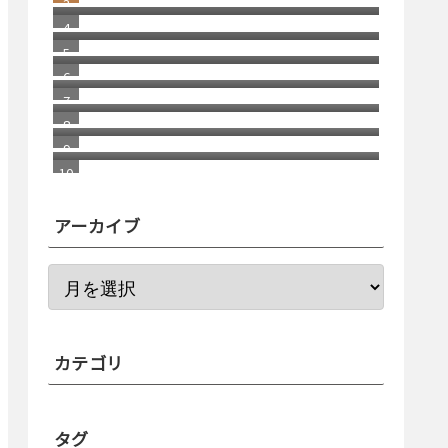
月末残高（入金）を確認する方法 リ
消えた スコッチブランドの 貼っては
ニューアル版
がせるテープ
車が語る お金持ちの概念
福岡銀行の相次ぐ不祥事
きっかけはチャラいドラマだった
普通郵便が物凄く遅い
アーカイブ
カテゴリ
タグ