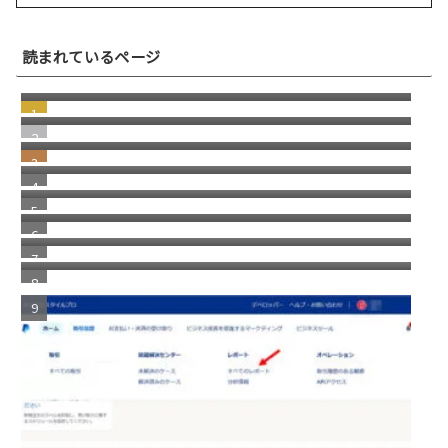
突然届いた"Paris付近で新しいデバイスから
読まれているページ
先ほどログインしましたか？"という引っか
若い頃の失敗が、今の自分を助けてくれる瞬
けスパムメール
間
windows11 への切り替え Becky2 メール 設定
の移行
日本にはパソコン修理店が多いという話
部品市場のリアルな裏側
消えた スコッチブランドの 貼ってはがせるテ
ープ
自分で考えることの重要性
福岡銀行の相次ぐ不祥事