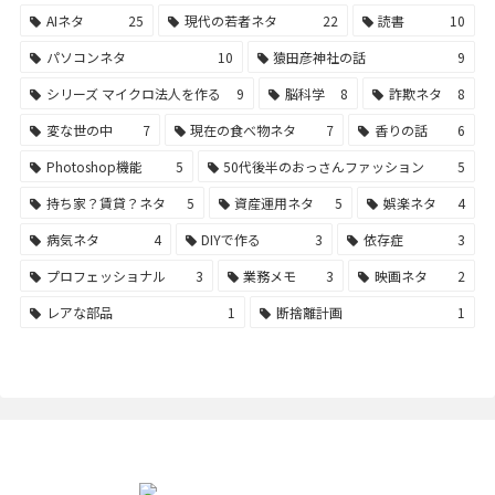
AIネタ
25
現代の若者ネタ
22
読書
10
パソコンネタ
10
猿田彦神社の話
9
シリーズ マイクロ法人を作る
9
脳科学
8
詐欺ネタ
8
変な世の中
7
現在の食べ物ネタ
7
香りの話
6
Photoshop機能
5
50代後半のおっさんファッション
5
持ち家？賃貸？ネタ
5
資産運用ネタ
5
娯楽ネタ
4
病気ネタ
4
DIYで作る
3
依存症
3
プロフェッショナル
3
業務メモ
3
映画ネタ
2
レアな部品
1
断捨離計画
1