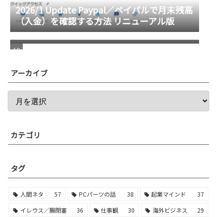
2026/1 Update Paypal／ペイパルで月末残高
（入金）を確認する方法 リニューアル版
進化する画像システム／グーグルレンズを使
ってショップへ誘導
アーカイブ
カテゴリ
タグ
人間ネタ
57
PCパーツの話
38
起業マインド
37
イレウス／腸閉塞
36
仕事観
30
海外ビジネス
29