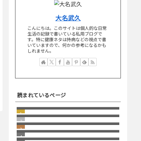
大名武久
こんにちは。このサイトは個人的な日常
生活の記録で書いている私用ブログで
す。特に健康ネタは持病などの視点で書
いていますので、何かの参考になるかも
しれません。
読まれているページ
突然届いた"Paris付近で新しいデバイ
スから先ほどログインしました
若い頃の失敗が、今の自分を助けて
か？"という引っかけスパムメール
くれる瞬間
windows11 への切り替え Becky2 メ
ール 設定の移行
日本にはパソコン修理店が多いとい
う話
2026/1 Update Paypal／ペイパルで
月末残高（入金）を確認する方法 リ
消えた スコッチブランドの 貼っては
ニューアル版
がせるテープ