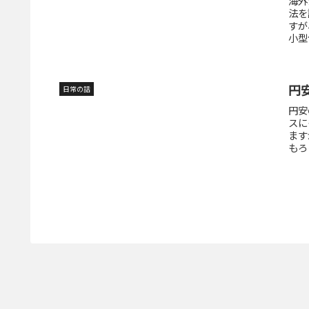
海外
法を
すが
小型
円
日常の話
円安
スに
ます
もろ