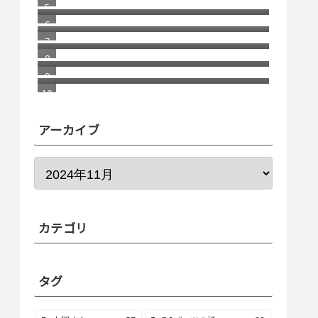
車が語る お金持ちの概念
ノートパソコンの修理事情が変わる
日本
マイクロ法人を作る！八回目 毎日好
きなことを深堀することでビジネス
パスキー認証って結局なに？最近よ
は継続できる
く聞かれるので整理してみた
アーカイブ
カテゴリ
タグ