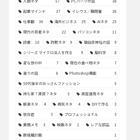
人間ネタ
57
PCパーツの話
38
起業マインド
37
イレウス／腸閉塞
36
仕事観
30
海外ビジネス
29
AIネタ
25
現代の若者ネタ
22
パソコンネタ
11
読書
10
詐欺ネタ
9
猿田彦神社の話
9
シリーズ マイクロ法人を作る
9
脳科学
8
変な世の中
7
現在の食べ物ネタ
7
香りの話
6
Photoshop機能
5
50代後半のおっさんファッション
5
持ち家？賃貸？ネタ
5
資産運用ネタ
5
娯楽ネタ
4
病気ネタ
4
DIYで作る
3
依存症
3
プロフェッショナル
3
業務メモ
3
映画ネタ
2
レアな部品
1
断捨離計画
1