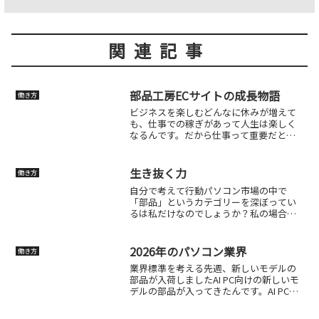
関連記事
部品工房ECサイトの成長物語
働き方
ビジネスを楽しむどんなに休みが増えて
も、仕事での稼ぎがあって人生は楽しく
なるんです。だから仕事って重要だと思
いますよ。仕事が苦行になるとそれは黄
色信号。私は38歳の時に黄色信号になっ
たので、赤になる前にさっぱり辞めて残
生き抜く力
働き方
りの人生を楽しんで働く...
自分で考えて行動パソコン市場の中で
「部品」というカテゴリーを深ぼってい
るは私だけなのでしょうか？私の場合、
何かを徹底的に追求し、そこに面白さを
作り上げ、やがてそれをビジネスにして
しまうというい特色があります。今の部
2026年のパソコン業界
働き方
品ショップのダイナショップ...
業界標準を考える先週、新しいモデルの
部品が入荷しましたAI PC向けの新しいモ
デルの部品が入ってきたんです。AI PCと
言ってもCopilotキーがついているだけで
すけどね（笑）ただ、実際に販売する部