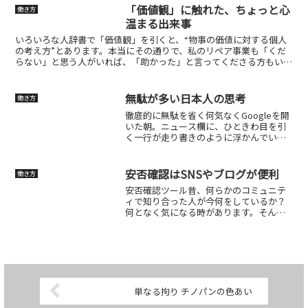
品としては“ちょっと古め”のモデルが人
「価値観」に触れた、ちょっと心
働き方
気...
温まる出来事
いろいろな人辞書で「価値観」を引くと、“物事の価値に対する個人
の考え方”とあります。本当にその通りで、私のリペア事業も「くだ
らない」と思う人がいれば、「助かった」と言ってくださる方もい
る。世の中にはいろんな価値観があって、だからこそ面白いの...
無駄が多い日本人の思考
働き方
徹底的に無駄を省く何気なくGoogleを開
いた朝。ニュース欄に、ひときわ目を引
く一行が走り書きのように浮かんでい
た。「パナソニックHD中山執行役員『徹
底的にムダ省く中国のやり方広める』」
ん？ 何のことだろう。そう思って記事を
安否確認はSNSやブログが便利
働き方
開いた瞬間、妙に...
安否確認ツール昔、何らかのコミュニテ
ィで知り合った人が今何をしているか？
何となく気になる時があります。そんな
時は当然SNSやブログ、ホームページな
どを調べると思います。今の時代は便利
になりました。昔は考えられなかったで
しょうね。昨日そういう...
単なる拘り チノパンの色あい