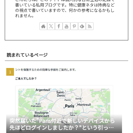
書いている私用ブログです。特に健康ネタは持病など
の視点で書いていますので、何かの参考になるかもし
れません。
読まれているページ
突然届いた"Paris付近で新しいデバイスから
先ほどログインしましたか？"という引っか
若い頃の失敗が、今の自分を助けてくれる瞬