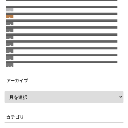
けスパムメール
間
windows11 への切り替え Becky2 メール 設定
の移行
日本にはパソコン修理店が多いという話
2026/1 Update Paypal／ペイパルで月末残高
（入金）を確認する方法 リニューアル版
消えた スコッチブランドの 貼ってはがせるテ
ープ
車が語る お金持ちの概念
福岡銀行の相次ぐ不祥事
きっかけはチャラいドラマだった
２つの海外ドラマ
アーカイブ
カテゴリ