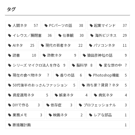
タグ
人間ネタ
57
PCパーツの話
38
起業マインド
37
イレウス／腸閉塞
36
仕事観
30
海外ビジネス
29
AIネタ
25
現代の若者ネタ
22
パソコンネタ
11
読書
10
詐欺ネタ
9
猿田彦神社の話
9
シリーズ マイクロ法人を作る
9
脳科学
8
変な世の中
7
現在の食べ物ネタ
7
香りの話
6
Photoshop機能
5
50代後半のおっさんファッション
5
持ち家？賃貸？ネタ
5
資産運用ネタ
5
娯楽ネタ
4
病気ネタ
4
DIYで作る
3
依存症
3
プロフェッショナル
3
業務メモ
3
映画ネタ
2
レアな部品
1
断捨離計画
1