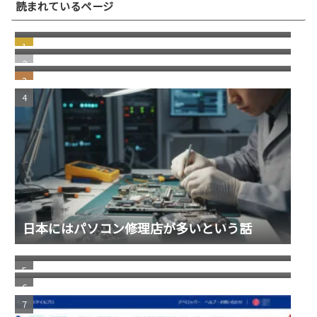
突然届いた"Paris付近で新しいデバイスから
読まれているページ
先ほどログインしましたか？"という引っか
若い頃の失敗が、今の自分を助けてくれる瞬
けスパムメール
間
windows11 への切り替え Becky2 メール 設定
の移行
日本にはパソコン修理店が多いという話
消えた スコッチブランドの 貼ってはがせるテ
ープ
福岡銀行の相次ぐ不祥事