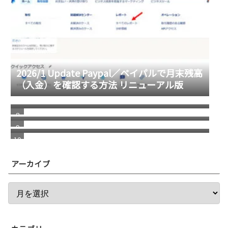
2026/1 Update Paypal／ペイパルで月末残高
（入金）を確認する方法 リニューアル版
進化する画像システム／グーグルレンズを使
ってショップへ誘導
自分で考えることの重要性
若い頃の健康志向と、歳を重ねてからの健康
志向の違い
アーカイブ