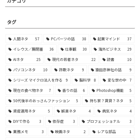
カテゴリ
タグ
人間ネタ
57
PCパーツの話
38
起業マインド
37
イレウス／腸閉塞
36
仕事観
30
海外ビジネス
29
AIネタ
25
現代の若者ネタ
22
読書
10
パソコンネタ
10
詐欺ネタ
9
猿田彦神社の話
9
シリーズ マイクロ法人を作る
9
脳科学
8
変な世の中
7
現在の食べ物ネタ
7
香りの話
6
Photoshop機能
5
50代後半のおっさんファッション
5
持ち家？賃貸？ネタ
5
資産運用ネタ
5
娯楽ネタ
4
病気ネタ
4
DIYで作る
3
依存症
3
プロフェッショナル
3
業務メモ
3
映画ネタ
2
レアな部品
1