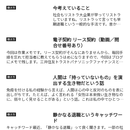
今考えていること
働き方
社会もリストラ大企業が挙ってリストラ
していますね。リストラって言っても早
期退職という一般的な手法です。昔から
この制度はありましたが、この手法を使
う時は業績不振の時が多かったのです。
しかし、最高益の企業が行う理由は。。
電子契約 リース契約（動画／問
働き方
なぜか？解っていると思い...
合せ番号あり）
今回は作業メモです。リース契約がそんなにありませんから、毎回手
順を忘れて担当者に教えてもらうはめになりますので、今回はブログ
にメモで残します。三井住友トラストパナソニックファイナンスとの
リース契約でダイレクトパートナーからユーザーにウェブ契...
人間は「持っていないもの」を演
働き方
出する生き物だという話
免疫を付ける私の経験から言えば、人間は心の中と反対のものを表に
出しがちです。たとえば、よく言われる「女性は本来強い生き物なの
に、弱々しく見せることがある」という話。これは私の中でひとつの
原点になっています。今日はそれをちょっとだけ話します。...
静かなる退職というキャッチワー
働き方
ド
キャッチワード最近、「静かなる退職」って良く聞きます。一部の社