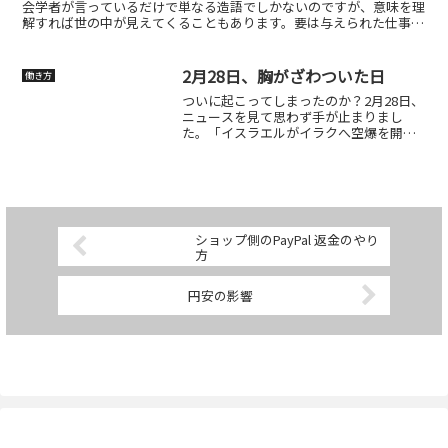
会学者が言っているだけで単なる造語でしかないのですが、意味を理
解すれば世の中が見えてくることもあります。要は与えられた仕事だ
けの働き方ということです。ただ、私はこういうキャッチワ...
2月28日、胸がざわついた日
働き方
ついに起こってしまったのか？2月28日、
ニュースを見て思わず手が止まりまし
た。「イスラエルがイラクへ空爆を開
始」「米軍が支援」——そんな見出しが飛
び込んできたからです。ウクライナとロ
シアの問題とは性質が違い、中東で火の
手が上がると日本にも確...
ショップ側のPayPal 返金のやり
方
円安の影響