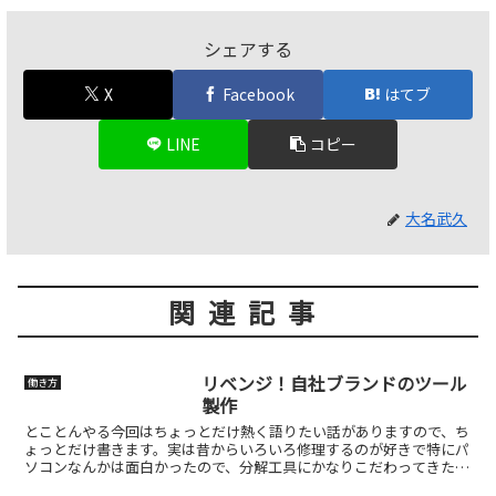
シェアする
X
Facebook
はてブ
LINE
コピー
大名武久
関連記事
リベンジ！自社ブランドのツール
働き方
製作
とことんやる今回はちょっとだけ熱く語りたい話がありますので、ち
ょっとだけ書きます。実は昔からいろいろ修理するのが好きで特にパ
ソコンなんかは面白かったので、分解工具にかなりこだわってきたん
です。精密機器工具っちゅうやつですかね。いろんなツール...