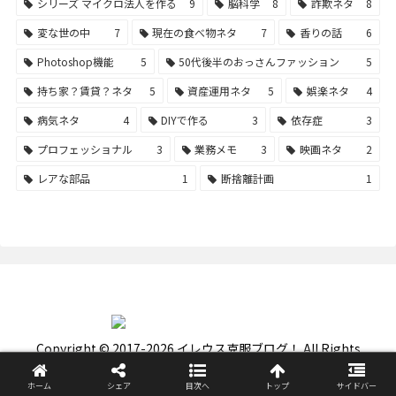
シリーズ マイクロ法人を作る
9
脳科学
8
詐欺ネタ
8
変な世の中
7
現在の食べ物ネタ
7
香りの話
6
Photoshop機能
5
50代後半のおっさんファッション
5
持ち家？賃貸？ネタ
5
資産運用ネタ
5
娯楽ネタ
4
病気ネタ
4
DIYで作る
3
依存症
3
プロフェッショナル
3
業務メモ
3
映画ネタ
2
レアな部品
1
断捨離計画
1
Copyright © 2017-2026 イレウス克服ブログ！ All Rights
Reserved.
ホーム
シェア
目次へ
トップ
サイドバー