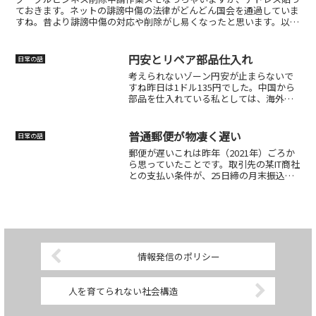
ておきます。ネットの誹謗中傷の法律がどんどん国会を通過していま
すね。昔より誹謗中傷の対応や削除がし易くなったと思います。以前
は弁護士事務所からの依頼が多かったです。ただ、グーグル...
円安とリペア部品仕入れ
日常の話
考えられないゾーン円安が止まらないで
すね昨日は1ドル135円でした。中国から
部品を仕入れている私としては、海外送
金の換金手数料など含めれば既に1ドル
145円だから痛いですねェ～。ショップを
始めたのは1ドル100円くらいの時期だっ
普通郵便が物凄く遅い
日常の話
たので、大き...
郵便が遅いこれは昨年（2021年）ごろか
ら思っていたことです。取引先の某IT商社
との支払い条件が、25日締の月末振込と
いう短期支払いで契約しています。
元々、大手IT商社ですから私の会社のよ
うな小さなところとは取引できないので
すが、それを強引...
情報発信のポリシー
人を育てられない社会構造