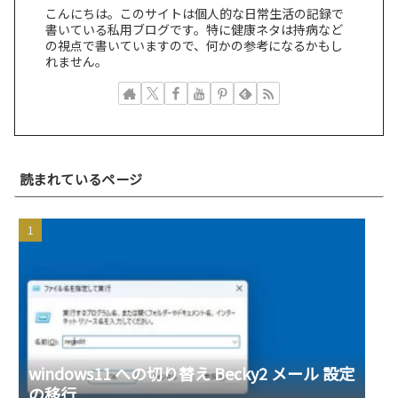
こんにちは。このサイトは個人的な日常生活の記録で
書いている私用ブログです。特に健康ネタは持病など
の視点で書いていますので、何かの参考になるかもし
れません。
読まれているページ
windows11 への切り替え Becky2 メール 設定
の移行
若い頃の失敗が、今の自分を助けてくれる瞬