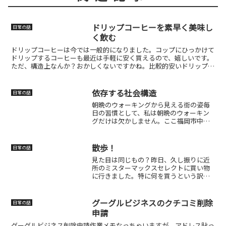
ドリップコーヒーを素早く美味し
日常の話
く飲む
ドリップコーヒーは今では一般的になりました。コップにひっかけて
ドリップするコーヒーも最近は手軽に安く買えるので、嬉しいです。
ただ、構造上なんか？おかしくないですかね。比較的安いドリップの
コーヒーはコップの底面近くまで入り込むので、お湯を注い...
依存する社会構造
日常の話
朝晩のウォーキングから見える街の姿毎
日の習慣として、私は朝晩のウォーキン
グだけは欠かしません。ここ福岡市中央
区は夜の20時を過ぎても人が多く、街は
まだまだ明るくて活気があります。ウォ
ーキングといっても、運動というよりは
散歩！
日常の話
気分転換。そして、自分...
見た目は同じもの？昨日、久し振りに近
所のミスターマックスセレクトに買い物
に行きました。特に何を買うという訳で
はないのですが、天気も良かったので家
内と散歩がてら行ったというだけです。
福岡も久し振りに歩くエリアの変化が著
グーグルビジネスのクチコミ削除
日常の話
しいのですが、美野島のミ...
申請
グーグルビジネス削除申請作業メモなっちゃいますが、アドレス貼っ