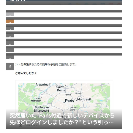
間
日本にはパソコン修理店が多いという話
部品市場のリアルな裏側
消えた スコッチブランドの 貼ってはがせるテ
ープ
自分で考えることの重要性
福岡銀行の相次ぐ不祥事
2026/1 Update Paypal／ペイパルで月末残高
（入金）を確認する方法 リニューアル版
突然届いた"Paris付近で新しいデバイスから
先ほどログインしましたか？"という引っか
進化する画像システム／グーグルレンズを使
けスパムメール
ってショップへ誘導