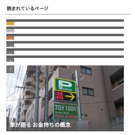
突然届いた"Paris付近で新しいデバイスから
読まれているページ
先ほどログインしましたか？"という引っか
若い頃の失敗が、今の自分を助けてくれる瞬
けスパムメール
間
windows11 への切り替え Becky2 メール 設定
の移行
日本にはパソコン修理店が多いという話
2026/1 Update Paypal／ペイパルで月末残高
（入金）を確認する方法 リニューアル版
消えた スコッチブランドの 貼ってはがせるテ
ープ
車が語る お金持ちの概念
福岡銀行の相次ぐ不祥事