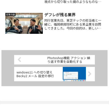
視点から切り取った鏡のようなものなの
かもしれません。私自身そうですが、ブ
ログを書いていると、その時の気分がそ
のまま文章に滲み出ます。怒ったり、自
デフレが残る業界
日常の話
論を展開したり、決めつけ...
同行営業先日、東芝テックの担当者と一
緒に、福岡県岡垣町にある某企業を訪問
してきました。今回の目的は、新しい機
器の納品と、今後の請求先について経理
部長と打ち合わせをするため。…なので
すが、今日はその話ではなく、道中で感
じた“デフレ感”について...
Photoshop機能 アクション 繰
り返す作業を自動化する
windows11 への切り替え
Becky2 メール 設定の移行