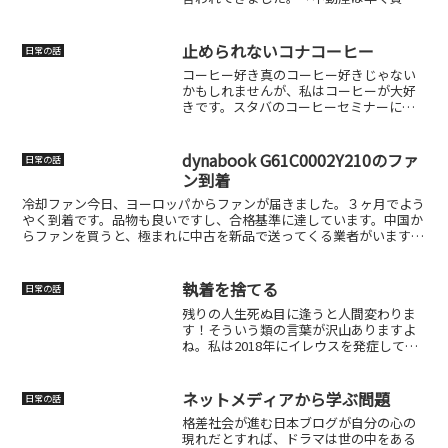
え」 「生前贈与するからマンションの頭
金にしろ」……正直、全部 NO でした。
父からすれば、賃貸で家賃を払い続ける
止められないコナコーヒー
日常の話
ことは “損” とい...
コーヒー好き真のコーヒー好きじゃない
かもしれませんが、私はコーヒーが大好
きです。スタバのコーヒーセミナーにも
行くほどの熱の入れようだったのです
が、中でもフレーバーコーヒーが好きで
す（これが真のコーヒー好きではないみ
dynabook G61C0002Y210のファ
日常の話
たいです笑）ヘーゼルナッツ...
ン到着
冷却ファン今日、ヨーロッパからファンが届きました。３ヶ月でよう
やく到着です。品物も良いですし、合格基準に達しています。中国か
らファンを買うと、極まれに中古を新品で送ってくる業者がいます。
このファンは矢印のケーブルがまっすぐでないものは中古（...
執着を捨てる
日常の話
残りの人生死ぬ目に逢うと人間変わりま
す！そういう類の言葉が沢山ありますよ
ね。私は2018年にイレウスを発症して以
来、「生」と「死」の尊さを考えるよう
になりました。それから何となく人生が
変わった気がします。しかし、そうは言
ネットメディアから学ぶ問題
日常の話
うものの、煩悩がある...
格差社会が進む日本ブログが自分の心の
現れだとすれば、ドラマは世の中をある