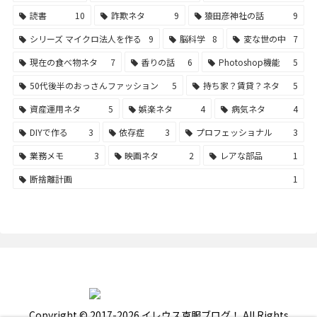
読書
10
詐欺ネタ
9
猿田彦神社の話
9
シリーズ マイクロ法人を作る
9
脳科学
8
変な世の中
7
現在の食べ物ネタ
7
香りの話
6
Photoshop機能
5
50代後半のおっさんファッション
5
持ち家？賃貸？ネタ
5
資産運用ネタ
5
娯楽ネタ
4
病気ネタ
4
DIYで作る
3
依存症
3
プロフェッショナル
3
業務メモ
3
映画ネタ
2
レアな部品
1
断捨離計画
1
Copyright © 2017-2026 イレウス克服ブログ！ All Rights