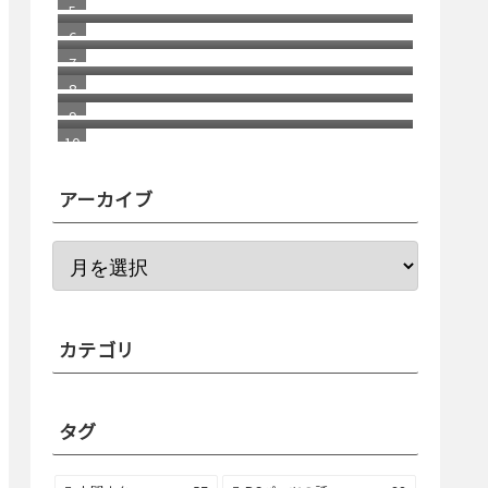
自分で考えることの重要性
福岡銀行の相次ぐ不祥事
2026/1 Update Paypal／ペイパルで
月末残高（入金）を確認する方法 リ
イレウス疾患の方は還元水飴、乳化
ニューアル版
剤を考える
アーカイブ
カテゴリ
タグ