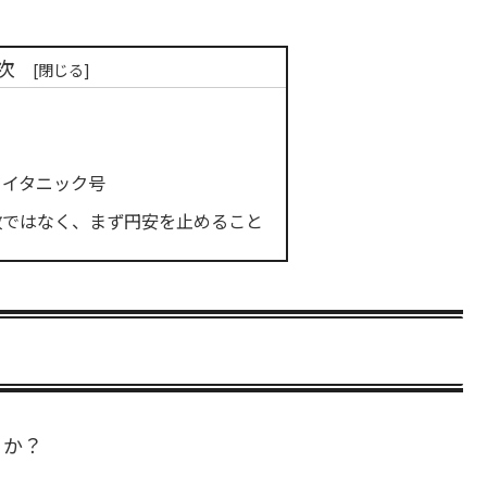
次
タイタニック号
政ではなく、まず円安を止めること
うか？