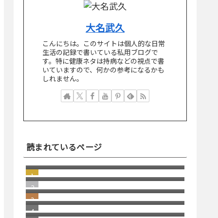
大名武久
こんにちは。このサイトは個人的な日常
生活の記録で書いている私用ブログで
す。特に健康ネタは持病などの視点で書
いていますので、何かの参考になるかも
しれません。
読まれているページ
windows11 への切り替え Becky2 メ
ール 設定の移行
消えた スコッチブランドの 貼っては
がせるテープ
若い頃の失敗が、今の自分を助けて
くれる瞬間
若い頃の健康志向と、歳を重ねてか
らの健康志向の違い
日本にはパソコン修理店が多いとい
う話
部品市場のリアルな裏側