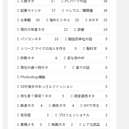
人間ネタ
57
PCパーツの話
38
起業マインド
37
イレウス／腸閉塞
36
仕事観
30
海外ビジネス
29
AIネタ
25
現代の若者ネタ
22
読書
10
パソコンネタ
10
猿田彦神社の話
9
シリーズ マイクロ法人を作る
9
脳科学
8
詐欺ネタ
8
変な世の中
7
現在の食べ物ネタ
7
香りの話
6
Photoshop機能
5
50代後半のおっさんファッション
5
持ち家？賃貸？ネタ
5
資産運用ネタ
5
娯楽ネタ
4
病気ネタ
4
DIYで作る
3
依存症
3
プロフェッショナル
3
業務メモ
3
映画ネタ
2
レアな部品
1