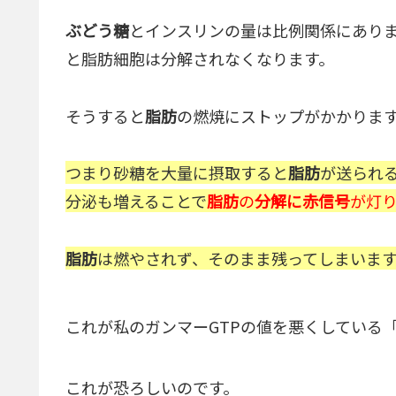
ぶどう糖
とインスリンの量は比例関係にあり
と脂肪細胞は分解されなくなります。
そうすると
脂肪
の燃焼にストップがかかりま
つまり砂糖を大量に摂取すると
脂肪
が送られ
分泌も増えることで
脂肪
の
分解に赤信号
が灯
脂肪
は燃やされず、そのまま残ってしまいま
これが私のガンマーGTPの値を悪くしている
これが恐ろしいのです。