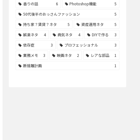
香りの話
6
Photoshop機能
5
50代後半のおっさんファッション
5
持ち家？賃貸？ネタ
5
資産運用ネタ
5
娯楽ネタ
4
病気ネタ
4
DIYで作る
3
依存症
3
プロフェッショナル
3
業務メモ
3
映画ネタ
2
レアな部品
1
断捨離計画
1