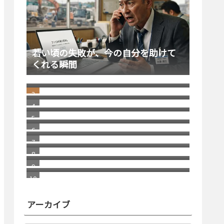
若い頃の失敗が、今の自分を助けて
くれる瞬間
windows11 への切り替え Becky2 メ
ール 設定の移行
日本にはパソコン修理店が多いとい
う話
2026/1 Update Paypal／ペイパルで
月末残高（入金）を確認する方法 リ
消えた スコッチブランドの 貼っては
ニューアル版
がせるテープ
福岡銀行の相次ぐ不祥事
車が語る お金持ちの概念
進化する画像システム／グーグルレ
ンズを使ってショップへ誘導
自分で考えることの重要性
アーカイブ