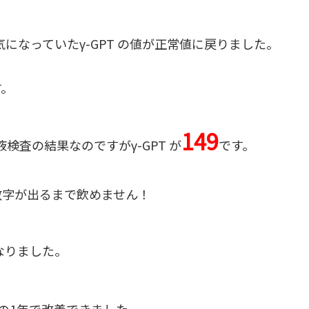
になっていたγ-GPT の値が正常値に戻りました。
す。
149
検査の結果なのですがγ-GPT が
です。
数字が出るまで飲めません！
なりました。
の1年で改善できました。