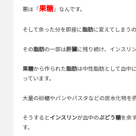
果糖
悪は「
」なんです。
そして余った分を即座に
脂肪
に変えてしまう
その
脂肪
の一部は
肝臓
に残り続け、インスリ
果糖
から作られた
脂肪
は中性脂肪として血中
っています。
大量の砂糖やパンやパスタなどの炭水化物を
そうすると
インスリン
が血中の
ぶどう糖
を余
す。