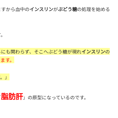
ますから血中の
インスリン
が
ぶどう糖
の処理を始める
す。
るにも関わらず、そこへぶどう糖が現れ
インスリン
の
ります。
す。」
脂肪肝
「
」の原型になっているのです。