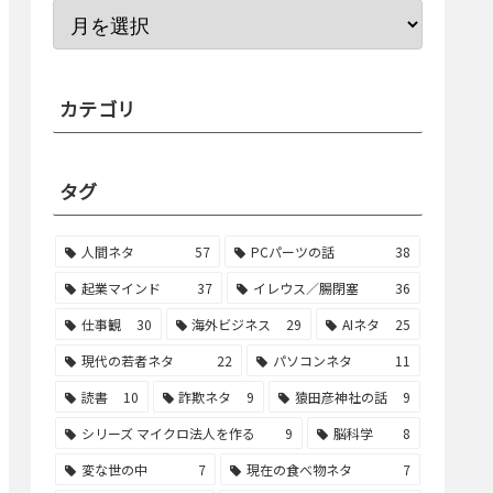
カテゴリ
タグ
人間ネタ
57
PCパーツの話
38
起業マインド
37
イレウス／腸閉塞
36
仕事観
30
海外ビジネス
29
AIネタ
25
現代の若者ネタ
22
パソコンネタ
11
読書
10
詐欺ネタ
9
猿田彦神社の話
9
シリーズ マイクロ法人を作る
9
脳科学
8
変な世の中
7
現在の食べ物ネタ
7