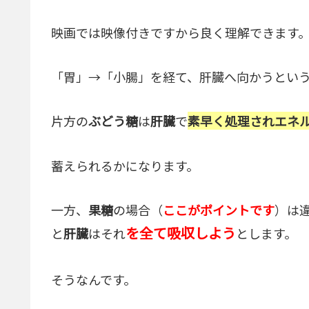
映画では映像付きですから良く理解できます
「胃」→「小腸」を経て、肝臓へ向かうとい
片方の
ぶどう糖
は
肝臓
で
素早く処理されエネ
蓄えられるかになります。
一方、
果糖
の場合（
ここがポイントです
）は
を全て吸収しよう
と
肝臓
はそれ
とします。
そうなんです。