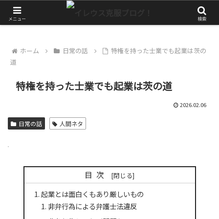
やっぱりアクティブに生きたい！
メニュー
検索
ホーム
日常の話
特権を持った士業でも起業は茨の
道
特権を持った士業でも起業は茨の道
2026.02.06
日常の話
人間ネタ
目次
起業とは面白くもあり厳しいもの
非弁行為による弁護士法違反