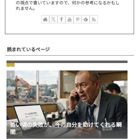
の視点で書いていますので、何かの参考になるかもし
れません。
突然届いた"Paris付近で新しいデバイスから
読まれているページ
先ほどログインしましたか？"という引っか
けスパムメール
若い頃の失敗が、今の自分を助けてくれる瞬
間
windows11 への切り替え Becky2 メール 設定