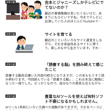
吉本とジャニーズしかテレビにで
日常の話
てないのか？
最近の事情愚痴は言いたくないけど、あ
まりにもひどいですね。今までテレビに
出演していた人はほとんどYoutubeで頑
張っています。YOUTUBEの方が自由にや
っている感じがするので返って良かった
です。ここ数年は昔のような面白い番組
サイトを育てる
日常の話
がなく、どこ...
最近のこといろいろなサイト運営をしな
がら、それを収益性あるサイトに育て
て、楽しみながら生きています。それが
面白いですね。昔はユーザーのネット支
援業務をやりながら、その対価を収入に
していましたが、コロナを機にユーザー
の支援業務から徐々に離れ、...
「読書する脳」を読み終えて感じ
日常の話
たこと
読書する脳先日書いた内容の続きになりますが、この本ももうすぐ読
み終わります。今回読んでいる「読書する脳」、これは本当に勉強に
なった一冊でした。せっかくなので、自分なりの意見も交えながら少
し書いてみます。読書する人としない人は“脳の使い方”が...
豊富なAIツールを使えば有料ソフ
日常の話
ト不要になるかもしれません。
AIツール1年前にいろいろ調べた経験がありますが、それをベースに