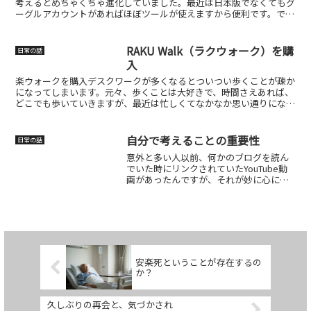
考えるとめちゃくちゃ進化していました。最近は日本版でなくてもグ
ーグルアカウントがあればほぼツールが使えますから便利です。です
からアカウントの管理しっかりしてくださいね。AIイラ...
RAKU Walk（ラクウォーク）を購
日常の話
入
楽ウォークを購入デスクワークが多くなるとついつい歩くことが疎か
になってしまいます。元々、歩くことは大好きで、時間さえあれば、
どこでも歩いていきますが、最近は忙しくてなかなか思い通りになり
ません。ただ、そうも言ってられませんよね。既に54歳で...
自分で考えることの重要性
日常の話
意外と多い人以前、何かのブログを読ん
でいた時にリンクされていたYouTube動
画があったんですが、それが妙に心に刺
さったんです。「これ、ポイント掴んで
るな！」と感心して、あとでじっくり見
ようと思っていたのに、なぜかお気に入
りに入れておらず…...
安楽死ということが存在するの
か？
久しぶりの再会と、気づかされ