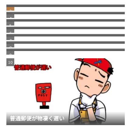
の移行
日本にはパソコン修理店が多いという話
2026/1 Update Paypal／ペイパルで月末残高
（入金）を確認する方法 リニューアル版
消えた スコッチブランドの 貼ってはがせるテ
ープ
車が語る お金持ちの概念
福岡銀行の相次ぐ不祥事
きっかけはチャラいドラマだった
普通郵便が物凄く遅い