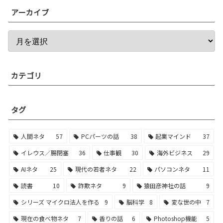
アーカイブ
カテゴリ
タグ
人間ネタ
57
PCパーツの話
38
起業マインド
37
イレウス／腸閉塞
36
仕事観
30
海外ビジネス
29
AIネタ
25
現代の若者ネタ
22
パソコンネタ
11
読書
10
詐欺ネタ
9
猿田彦神社の話
9
シリーズ マイクロ法人を作る
9
脳科学
8
変な世の中
7
現在の食べ物ネタ
7
香りの話
6
Photoshop機能
5