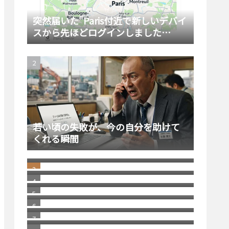
突然届いた"Paris付近で新しいデバイ
スから先ほどログインしました
か？"という引っかけスパムメール
若い頃の失敗が、今の自分を助けて
くれる瞬間
windows11 への切り替え Becky2 メ
ール 設定の移行
日本にはパソコン修理店が多いとい
う話
消えた スコッチブランドの 貼っては
がせるテープ
福岡銀行の相次ぐ不祥事
2026/1 Update Paypal／ペイパルで
月末残高（入金）を確認する方法 リ
進化する画像システム／グーグルレ
ニューアル版
ンズを使ってショップへ誘導
自分で考えることの重要性
若い頃の健康志向と、歳を重ねてか