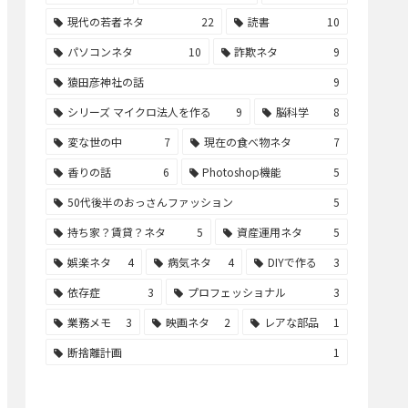
現代の若者ネタ
22
読書
10
パソコンネタ
10
詐欺ネタ
9
猿田彦神社の話
9
シリーズ マイクロ法人を作る
9
脳科学
8
変な世の中
7
現在の食べ物ネタ
7
香りの話
6
Photoshop機能
5
50代後半のおっさんファッション
5
持ち家？賃貸？ネタ
5
資産運用ネタ
5
娯楽ネタ
4
病気ネタ
4
DIYで作る
3
依存症
3
プロフェッショナル
3
業務メモ
3
映画ネタ
2
レアな部品
1
断捨離計画
1