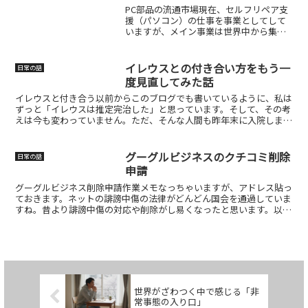
は物理的な性同一性障害（...
PC部品の流通市場現在、セルフリペア支
援（パソコン）の仕事を事業としてして
いますが、メイン事業は世界中から集め
た部品を販売することなのです。その部
品でセルフリペアが実現しているので
す。ですから、この部品マーケットを掘
イレウスとの付き合い方をもう一
日常の話
れば掘るほど本当に面白い...
度見直してみた話
イレウスと付き合う以前からこのブログでも書いているように、私は
ずっと「イレウスは推定完治した」と思っています。そして、その考
えは今も変わっていません。ただ、そんな人間も昨年末に入院しまし
た。推定完治は？となると思います。ただ、今回は“再発”...
グーグルビジネスのクチコミ削除
日常の話
申請
グーグルビジネス削除申請作業メモなっちゃいますが、アドレス貼っ
ておきます。ネットの誹謗中傷の法律がどんどん国会を通過していま
すね。昔より誹謗中傷の対応や削除がし易くなったと思います。以前
は弁護士事務所からの依頼が多かったです。ただ、グーグル...
世界がざわつく中で感じる「非
常事態の入り口」