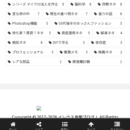
シリーズ マイクロ法人を作る
9
脳科学
8
詐欺ネタ
8
変な世の中
7
現在の食べ物ネタ
7
香りの話
6
Photoshop機能
5
50代後半のおっさんファッション
5
持ち家？賃貸？ネタ
5
資産運用ネタ
5
娯楽ネタ
4
病気ネタ
4
DIYで作る
3
依存症
3
プロフェッショナル
3
業務メモ
3
映画ネタ
2
レアな部品
1
断捨離計画
1
Copyright © 2017-2026 イレウス克服ブログ！ All Rights
Reserved.
ホーム
シェア
目次へ
トップ
サイドバー