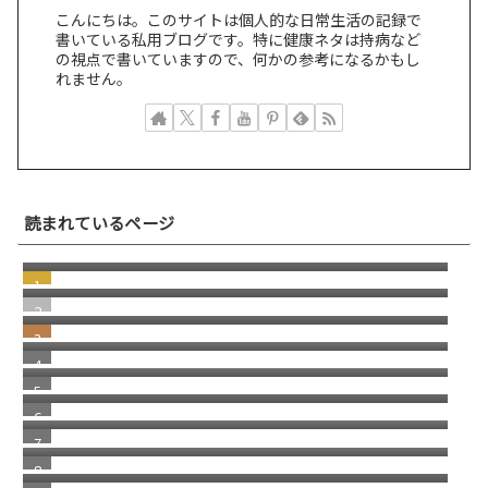
こんにちは。このサイトは個人的な日常生活の記録で
書いている私用ブログです。特に健康ネタは持病など
の視点で書いていますので、何かの参考になるかもし
れません。
突然届いた"Paris付近で新しいデバイスから
読まれているページ
先ほどログインしましたか？"という引っか
若い頃の失敗が、今の自分を助けてくれる瞬
けスパムメール
間
windows11 への切り替え Becky2 メール 設定
の移行
日本にはパソコン修理店が多いという話
部品市場のリアルな裏側
消えた スコッチブランドの 貼ってはがせるテ
ープ
自分で考えることの重要性
福岡銀行の相次ぐ不祥事
2026/1 Update Paypal／ペイパルで月末残高
（入金）を確認する方法 リニューアル版
進化する画像システム／グーグルレンズを使
ってショップへ誘導