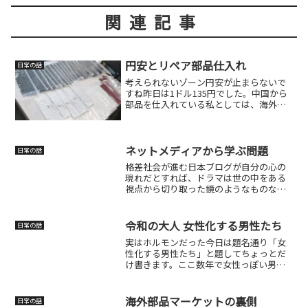
関連記事
円安とリペア部品仕入れ
日常の話
考えられないゾーン円安が止まらないで
すね昨日は1ドル135円でした。中国から
部品を仕入れている私としては、海外送
金の換金手数料など含めれば既に1ドル
145円だから痛いですねェ～。ショップを
始めたのは1ドル100円くらいの時期だっ
たので、大き...
ネットメディアから学ぶ問題
日常の話
格差社会が進む日本ブログが自分の心の
現れだとすれば、ドラマは世の中をある
視点から切り取った鏡のようなものなの
かもしれません。私自身そうですが、ブ
ログを書いていると、その時の気分がそ
のまま文章に滲み出ます。怒ったり、自
令和の大人 女性化する男性たち
日常の話
論を展開したり、決めつけ...
実はホルモンだった今日は題名通り「女
性化する男性たち」と題してちょっとだ
け書きます。ここ数年で女性っぽい男性
が増えたと感じませんか？優しい男性と
でも言いますか？、男っぽくない男性で
す。私が言っている女性っぽいというの
海外部品マーケットの裏側
日常の話