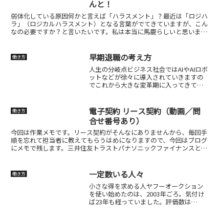
んと！
弱体化している原因何かと言えば「ハラスメント」？最近は「ロジハ
ラ」（ロジカルハラスメント）となる言葉がでてきていますが、こん
なの必要ですか？と言いたいです。私は本当に馬鹿らしいと思いま
す。こういう風潮が日本を弱体化している根源なのでしょう。...
早期退職の考え方
働き方
人生の分岐点ビジネス社会ではAIやAIロボ
ットなどが徐々に導入されていきますの
でこれから大きな変革期に入ってきてま
す。その為、大企業から徐々に早期退職
者を募って人員を調整しなければ生き残
れない時代がくるのです。今回はこれが
電子契約 リース契約（動画／問
働き方
テーマです。私は3...
合せ番号あり）
今回は作業メモです。リース契約がそんなにありませんから、毎回手
順を忘れて担当者に教えてもらうはめになりますので、今回はブログ
にメモで残します。三井住友トラストパナソニックファイナンスとの
リース契約でダイレクトパートナーからユーザーにウェブ契...
一定数いる人々
働き方
小さな得を求める人ヤフーオークション
を使い始めたのは、2003年ごろ。気付け
ば23年も経っていました。評価数は
2049（100%）。特に評価を意識してや
っていたものではありませんが、気付い