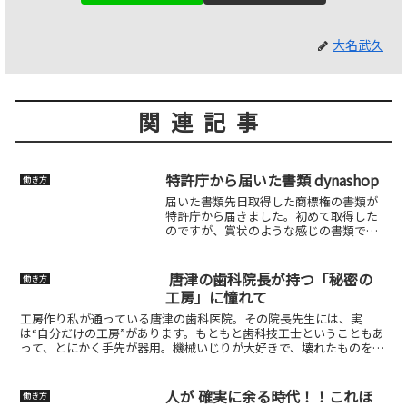
大名武久
関連記事
特許庁から届いた書類 dynashop
働き方
届いた書類先日取得した商標権の書類が
特許庁から届きました。初めて取得した
のですが、賞状のような感じの書類でし
た。何となく優越感に浸った瞬間でし
た。自分ブランドで誰に気にすることな
く商品が作れるって良いですね。何でも
️ 唐津の歯科院長が持つ「秘密の
働き方
やってみることです。以上
工房」に憧れて
工房作り私が通っている唐津の歯科医院。その院長先生には、実
は“自分だけの工房”があります。もともと歯科技工士ということもあ
って、とにかく手先が器用。機械いじりが大好きで、壊れたものを何
でも直してしまう、ちょっと職人肌の院長です。何度かその工...
人が 確実に余る時代！！これほ
働き方