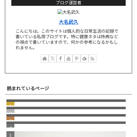
ブログ運営者
大名武久
こんにちは。このサイトは個人的な日常生活の記録で
書いている私用ブログです。特に健康ネタは持病など
の視点で書いていますので、何かの参考になるかもし
れません。
突然届いた"Paris付近で新しいデバイスから
読まれているページ
先ほどログインしましたか？"という引っか
若い頃の失敗が、今の自分を助けてくれる瞬
けスパムメール
間
windows11 への切り替え Becky2 メール 設定
の移行
日本にはパソコン修理店が多いという話