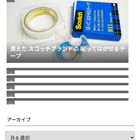
消えた スコッチブランドの 貼ってはがせるテ
ープ
福岡銀行の相次ぐ不祥事
2026/1 Update Paypal／ペイパルで月末残高
（入金）を確認する方法 リニューアル版
進化する画像システム／グーグルレンズを使
ってショップへ誘導
自分で考えることの重要性
若い頃の健康志向と、歳を重ねてからの健康
志向の違い
アーカイブ