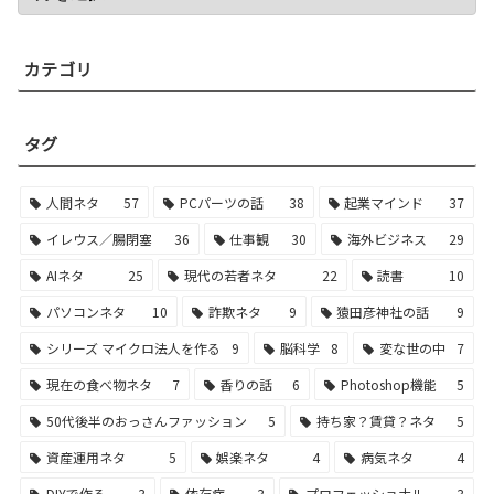
カテゴリ
タグ
人間ネタ
57
PCパーツの話
38
起業マインド
37
イレウス／腸閉塞
36
仕事観
30
海外ビジネス
29
AIネタ
25
現代の若者ネタ
22
読書
10
パソコンネタ
10
詐欺ネタ
9
猿田彦神社の話
9
シリーズ マイクロ法人を作る
9
脳科学
8
変な世の中
7
現在の食べ物ネタ
7
香りの話
6
Photoshop機能
5
50代後半のおっさんファッション
5
持ち家？賃貸？ネタ
5
資産運用ネタ
5
娯楽ネタ
4
病気ネタ
4
DIYで作る
3
依存症
3
プロフェッショナル
3