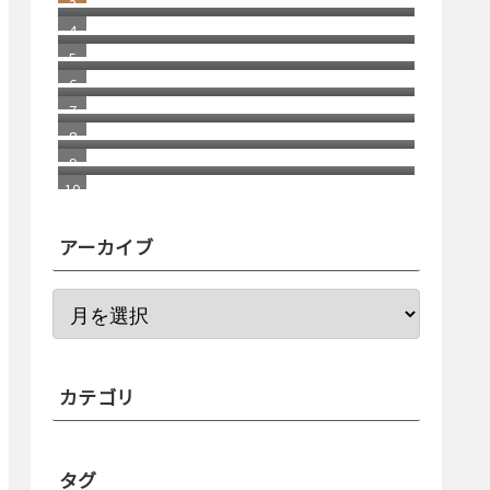
月末残高（入金）を確認する方法 リ
消えた スコッチブランドの 貼っては
ニューアル版
がせるテープ
車が語る お金持ちの概念
福岡銀行の相次ぐ不祥事
きっかけはチャラいドラマだった
２つの海外ドラマ
アーカイブ
カテゴリ
タグ