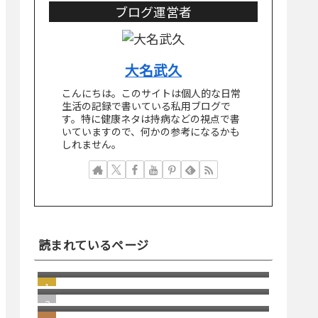
ブログ運営者
大名武久
こんにちは。このサイトは個人的な日常
生活の記録で書いている私用ブログで
す。特に健康ネタは持病などの視点で書
いていますので、何かの参考になるかも
しれません。
読まれているページ
突然届いた"Paris付近で新しいデバイ
スから先ほどログインしました
若い頃の失敗が、今の自分を助けて
か？"という引っかけスパムメール
くれる瞬間
windows11 への切り替え Becky2 メ
ール 設定の移行
日本にはパソコン修理店が多いとい
う話
2026/1 Update Paypal／ペイパルで