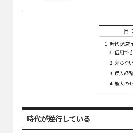
目
時代が逆
信用で
売らな
侵入経
最大の
時代が逆行している