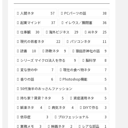
人間ネタ
57
PCパーツの話
38
起業マインド
37
イレウス／腸閉塞
36
仕事観
30
海外ビジネス
29
AIネタ
25
現代の若者ネタ
22
パソコンネタ
11
読書
10
詐欺ネタ
9
猿田彦神社の話
9
シリーズ マイクロ法人を作る
9
脳科学
8
変な世の中
7
現在の食べ物ネタ
7
香りの話
6
Photoshop機能
5
50代後半のおっさんファッション
5
持ち家？賃貸？ネタ
5
資産運用ネタ
5
娯楽ネタ
4
病気ネタ
4
DIYで作る
3
依存症
3
プロフェッショナル
3
業務メモ
3
映画ネタ
2
レアな部品
1