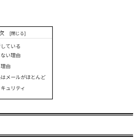
次
行している
きない理由
い理由
路はメールがほとんど
セキュリティ