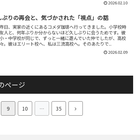
2026.02.10
しぶりの再会と、気づかされた「視点」の話
昨日、実家の近くにあるコメダ珈琲へ行ってきました。小学校時
友人と、何年ぶりか分からないほど久しぶりに会うためです。彼
小・中学校が同じで、ずっと一緒に遊んでいた仲でしたが、高校
々。彼はエリート校へ、私は三流高校へ。そのあたりで...
2026.02.09
のページ
次
9
10
…
35
へ