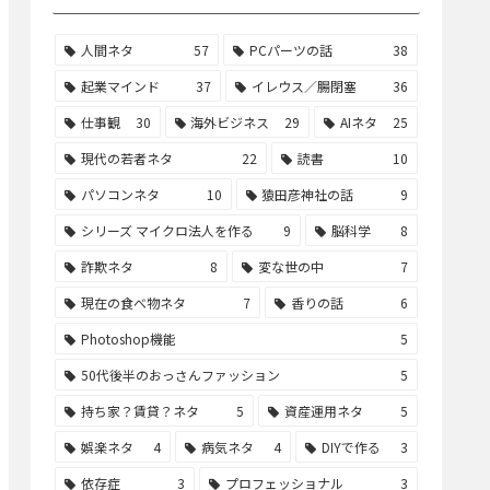
人間ネタ
57
PCパーツの話
38
起業マインド
37
イレウス／腸閉塞
36
仕事観
30
海外ビジネス
29
AIネタ
25
現代の若者ネタ
22
読書
10
パソコンネタ
10
猿田彦神社の話
9
シリーズ マイクロ法人を作る
9
脳科学
8
詐欺ネタ
8
変な世の中
7
現在の食べ物ネタ
7
香りの話
6
Photoshop機能
5
50代後半のおっさんファッション
5
持ち家？賃貸？ネタ
5
資産運用ネタ
5
娯楽ネタ
4
病気ネタ
4
DIYで作る
3
依存症
3
プロフェッショナル
3