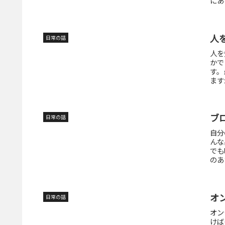
にあ
人
日常の話
人を
かで
す。
ます
ブ
日常の話
自分
んな
でも
のあ
オ
日常の話
オン
けば