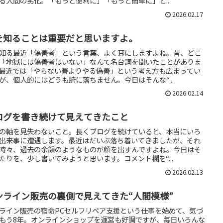
る人間の劣化。「もっと便利に」「もっと簡単に」と...
2026.02.17
を知ることは重要だと思いますよ。
知る最近「偽善者」という言葉、よく耳にしますよね。昔、どこ
「地獄には偽善者はいない」なんて名台詞を聞いたことがありま
最近では「やらない善よりやる偽善」という考え方も広まってい
が、個人的にはどうも腑に落ちません。今日はそんな“...
2026.02.14
ログを書き続けて見えてきたこと
の軸を見失わないこと。長くブログを続けていると、本当にいろ
出来事に遭遇します。最近はだいぶ落ち着いてきましたが、それ
時々、過去の余韻のようなものが顔を出すんですよね。今日はそ
たりを、少し書いてみようと思います。コメント欄を“...
2026.02.13
ンライン販売の裏側で見えてきた“人間模様”
ライン販売の宿命PCセルフリペア支援という仕事を始めて、気づ
もう8年。オンラインショップを運営も好調ですが、毎日いろんな