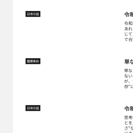
令
日常の話
令和
あれ
じて
で合
単
健康寿命
単な
ない
が、
存”
令
日常の話
思考
とを
さ”