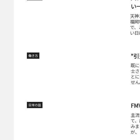
い
天神
福岡
で、
い日
”
働き方
既に
士さ
とに
せん
FM
日常の話
主流
て、
みま
が、