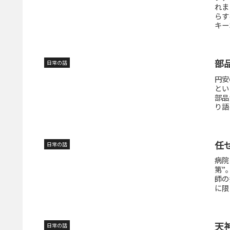
れま
らす
キー
部
日常の話
円安
とい
部品
り語
任
日常の話
病院
第”
師の
に限
天
日常の話