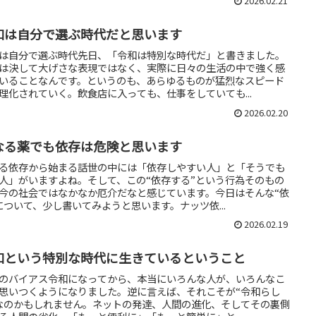
2026.02.21
和は自分で選ぶ時代だと思います
は自分で選ぶ時代先日、「令和は特別な時代だ」と書きました。
は決して大げさな表現ではなく、実際に日々の生活の中で強く感
いることなんです。というのも、あらゆるものが猛烈なスピード
理化されていく。飲食店に入っても、仕事をしていても...
2026.02.20
なる薬でも依存は危険と思います
る依存から始まる話世の中には「依存しやすい人」と「そうでも
人」がいますよね。そして、この“依存する”という行為そのもの
今の社会ではなかなか厄介だなと感じています。今日はそんな“依
について、少し書いてみようと思います。ナッツ依...
2026.02.19
和という特別な時代に生きているということ
のバイアス令和になってから、本当にいろんな人が、いろんなこ
思いつくようになりました。逆に言えば、それこそが“令和らし
なのかもしれません。ネットの発達、人間の進化、そしてその裏側