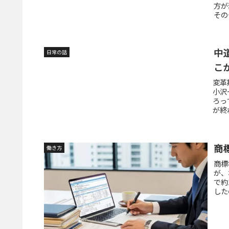
方が
その
中
日常の話
こ
変革
小沢
ろっ
が終
商
働き方
商標
が、
で約
したの