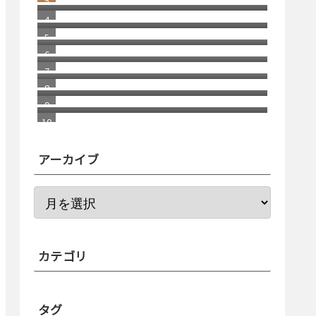
う話
部品市場のリアルな裏側
自分で考えることの重要性
福岡銀行の相次ぐ不祥事
2026/1 Update Paypal／ペイパルで
月末残高（入金）を確認する方法 リ
イレウス疾患の方は還元水飴、乳化
ニューアル版
剤を考える
アーカイブ
カテゴリ
タグ