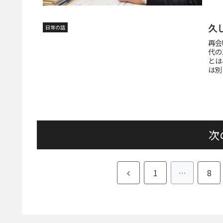
久
日常の話
再会
代の
とは
は別
次
前
1
…
8
へ