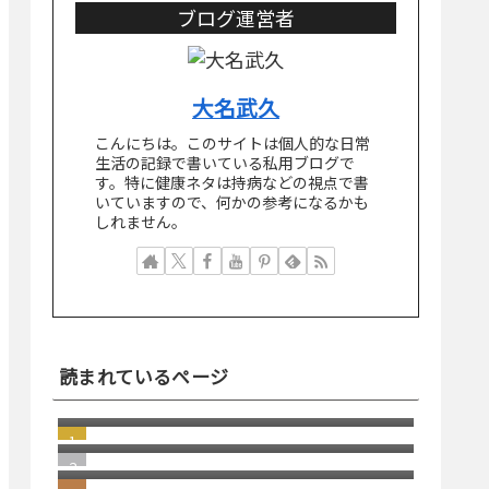
ブログ運営者
大名武久
こんにちは。このサイトは個人的な日常
生活の記録で書いている私用ブログで
す。特に健康ネタは持病などの視点で書
いていますので、何かの参考になるかも
しれません。
読まれているページ
消えた スコッチブランドの 貼っては
がせるテープ
windows11 への切り替え Becky2 メ
ール 設定の移行
若い頃の失敗が、今の自分を助けて
くれる瞬間
若い頃の健康志向と、歳を重ねてか
らの健康志向の違い
日本にはパソコン修理店が多いとい