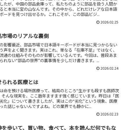
したが、中国の部品倉庫って、私たちのように部品を扱う人間か
ると本当に宝の山なんです。その中から、どれだけレアな日本語
ボードを見つけ出せるか。これこそが、この部品ビジ...
2026.02.25
品市場のリアルな裏側
の影響最近、部品市場で日本語キーボードが本当に見つからない
う声をよく聞きます。実はこれ、単なる「在庫不足」ではなく、
流通の仕組みそのものが影響しているんです。今回は、普段あま
られない“部品の世界”の裏事情を少しだけ書きます。...
2026.02.24
せられる医療とは
は命を預ける場所医療って、結局のところ“生かすも殺すも医師次
。そんな現実を、ここ数年ますます強く感じています。昨日は「医
劣化」について書きましたが、実はこの“劣化”という現象、医療
った話じゃないんですよね。どの業界でも静かに...
2026.02.23
神を歩いて、買い物、食べて、本を読んだ何でもな