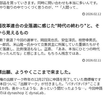
部品を買っていきます。同時に問い合わせも本当に多いんです。
やり取りの中でつくづく思うのが、**「人間って...
2026.02.12
道改革連合の全落選に感じた“時代の終わり”と、そ
から見えるもの
期？衰退？今回の選挙で、岡田克也氏、安住淳氏、枝野幸男氏、
一郎氏、米山隆一氏――かつて立憲民主に所属していた重鎮たちがそ
て落選し、比例復活もなし。正直、「ああ、本当にひとつの時代
わったんだな」と感じました。もちろん残念ではあ...
2026.02.11
標出願、ようやくここまで来ました。
権の出願マーク昨年の12月27日に申請を完了していた商標権です
本日ついに「出願マーク」が付きました。”パチパチパチ”ここま
1か月。長かったような、あっという間だったような…。今回申請
は dynashop と dynaLab...