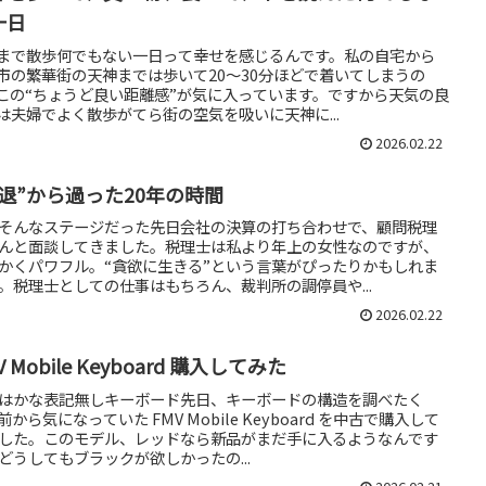
一日
まで散歩何でもない一日って幸せを感じるんです。私の自宅から
市の繁華街の天神までは歩いて20〜30分ほどで着いてしまうの
この“ちょうど良い距離感”が気に入っています。ですから天気の良
は夫婦でよく散歩がてら街の空気を吸いに天神に...
2026.02.22
引退”から過った20年の時間
そんなステージだった先日会社の決算の打ち合わせで、顧問税理
んと面談してきました。税理士は私より年上の女性なのですが、
かくパワフル。“貪欲に生きる”という言葉がぴったりかもしれま
。税理士としての仕事はもちろん、裁判所の調停員や...
2026.02.22
V Mobile Keyboard 購入してみた
はかな表記無しキーボード先日、キーボードの構造を調べたく
前から気になっていた FMV Mobile Keyboard を中古で購入して
した。このモデル、レッドなら新品がまだ手に入るようなんです
どうしてもブラックが欲しかったの...